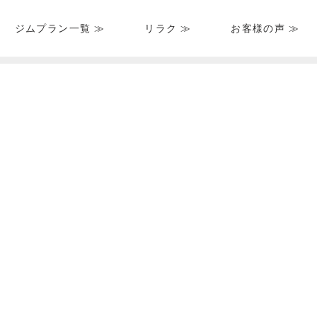
ジムプラン一覧 ≫
リラク ≫
お客様の声 ≫
HOME
＞
ブログ一覧
＞
＞ bodybuilder_brain