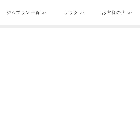
ジムプラン一覧 ≫
リラク ≫
お客様の声 ≫
HOME
＞
ブログ一覧
＞
＞ st_workout_photo.zip-4-1