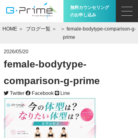
無料カウンセリング
のお申し込み
HOME
＞
ブログ一覧
＞
＞ female-bodytype-comparison-g-
prime
2026/05/20
female-bodytype-
comparison-g-prime
Twitter
Facebook
Line