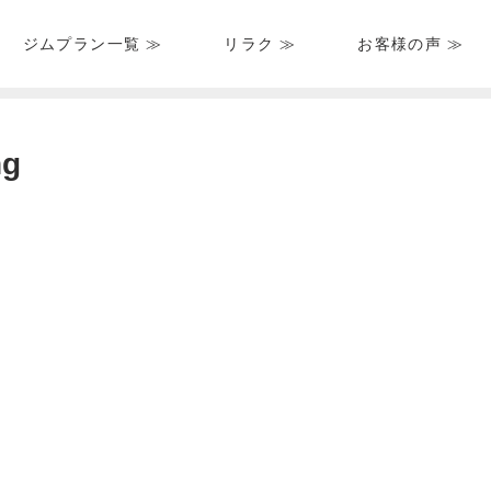
ジムプラン一覧 ≫
リラク ≫
お客様の声 ≫
HOME
＞
ブログ一覧
＞
＞ mo_workout_photoの-2.png
ng