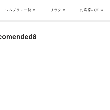
ジムプラン一覧 ≫
リラク ≫
お客様の声 ≫
HOME
＞
ブログ一覧
＞
＞ point24_ snacking_is_reccomended8
ccomended8