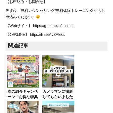
【お申込み・お問合せ】
先ずは、無料カウンセリング/無料体験トレーニングからお
申込みください。
【Webサイト】
https://g-prime.jp/contact
【公式LINE】
https://lin.ee/ivZAExs
関連記事
春の紹介キャンペ
カメラマンに撮影
ーン！お得な特典
してもらいました
で一緒に始めよ
〈その他の施設&
う！
備品編〉