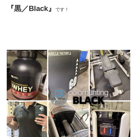
『黒／Black』
です！