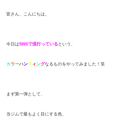
皆さん、こんにちは。
今日は
SNSで流行っている
という、
カ
ラ
ー
ハ
ン
テ
ィ
ン
グ
なるものをやってみました！笑
まず第一弾として、
当ジムで最もよく目にする色、