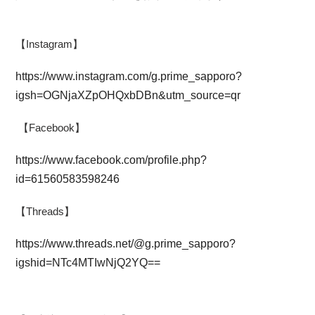
【Instagram】
https://www.instagram.com/g.prime_sapporo?
igsh=OGNjaXZpOHQxbDBn&utm_source=qr
【Facebook】
https://www.facebook.com/profile.php?
id=61560583598246
【Threads】
https://www.threads.net/@g.prime_sapporo?
igshid=NTc4MTIwNjQ2YQ==