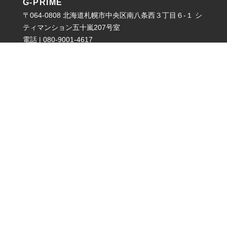
G-PRIME
〒064-0808 北海道札幌市中央区南八条西３丁目６-１ シ
ティマンション五十嵐207号室
電話 | 080-9001-4617
営業時間 | 平日 09:00〜22:00 ／ 土日祝 09:00〜19:00 ／
定休日：不定休
Company
News
Privacy Policy
Sitemap
Contact