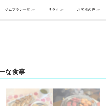
ジムプラン一覧 ≫
リラク ≫
お客様の声 ≫
HOME
＞
ブログ一覧
＞
食事画像
＞ 食事画像集③ヘルシーな食事
ーな食事