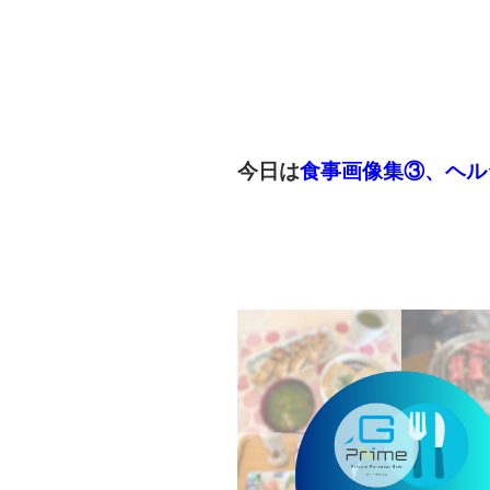
今日は
食事画像集③、ヘル