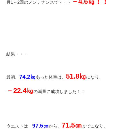
－4.6㎏！！
月1～2回のメンテナンスで・・・
結果・・・
51.8㎏
74.2㎏
最初、
あった体重は、
になり、
－22.4㎏
の減量に成功しました！！
71.5㎝
97.5㎝
ウエストは
から、
までになり、