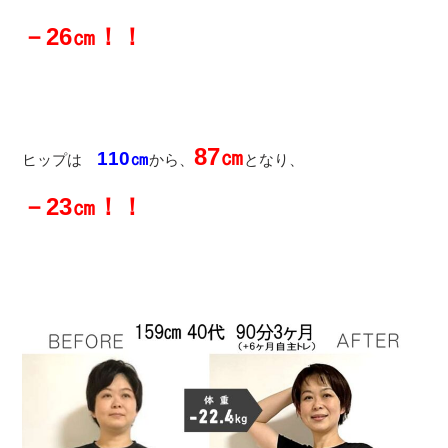
－26㎝！！
87㎝
110㎝
ヒップは
から、
となり、
－23㎝！！