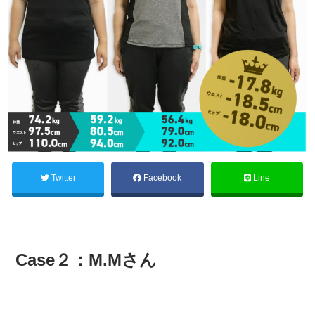
Twitter
Facebook
Line
Case２：M.Mさん