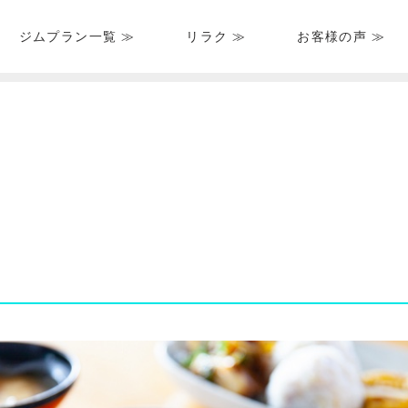
ジムプラン一覧 ≫
リラク ≫
お客様の声 ≫
HOME
＞
ブログ一覧
＞
栄養・食事
＞ 朝食と夕食